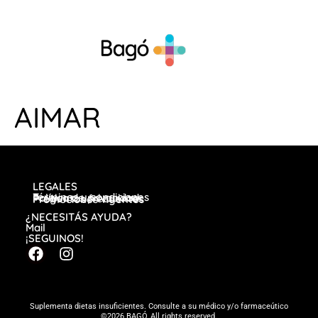
AIMAR
LEGALES
Términos y condiciones
Política de privacidad
Preguntas frecuentes
Promociones vigentes
¿NECESITÁS AYUDA?
Mail
¡SEGUINOS!
Suplementa dietas insuficientes. Consulte a su médico y/o farmaceútico
©2026 BAGÓ, All rights reserved.