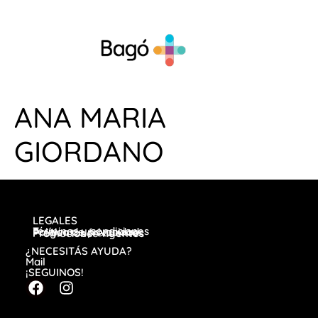
ANA MARIA
GIORDANO
LEGALES
Términos y condiciones
Política de privacidad
Preguntas frecuentes
Promociones vigentes
¿NECESITÁS AYUDA?
Mail
¡SEGUINOS!