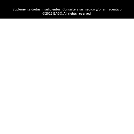
Suplementa dietas insuficientes. Consulte a su médico y/o farmaceútico
©2026 BAGÓ, All rights reserved.