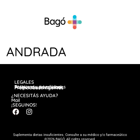
ANDRADA
LEGALES
Términos y condiciones
Política de privacidad
Preguntas frecuentes
Promociones vigentes
¿NECESITÁS AYUDA?
Mail
¡SEGUINOS!
Suplementa dietas insuficientes. Consulte a su médico y/o farmaceútico
©2026 BAGÓ, All rights reserved.