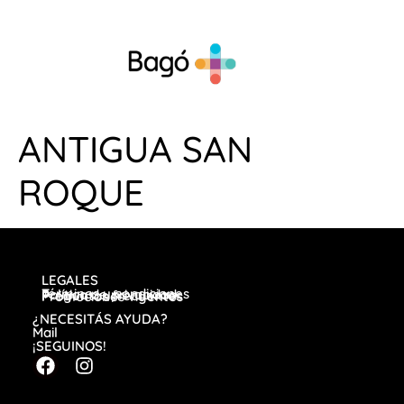
ANTIGUA SAN
ROQUE
LEGALES
Términos y condiciones
Política de privacidad
Preguntas frecuentes
Promociones vigentes
¿NECESITÁS AYUDA?
Mail
¡SEGUINOS!