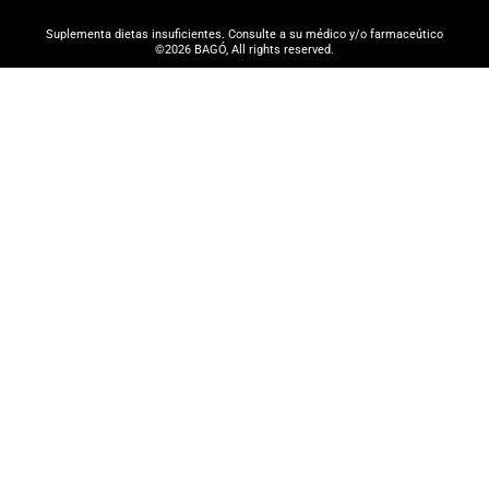
Suplementa dietas insuficientes. Consulte a su médico y/o farmaceútico
©2026 BAGÓ, All rights reserved.