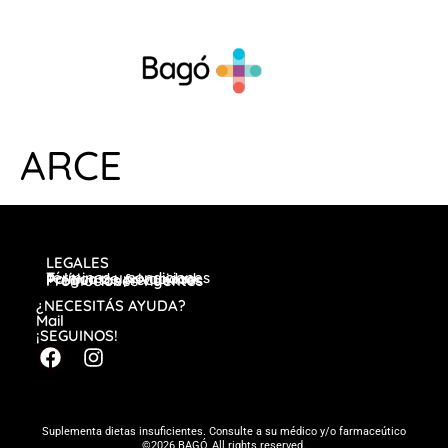
ARCE
LEGALES
Términos y condiciones
Política de privacidad
Preguntas frecuentes
Promociones vigentes
¿NECESITÁS AYUDA?
Mail
¡SEGUINOS!
Suplementa dietas insuficientes. Consulte a su médico y/o farmaceútico
©2026 BAGÓ, All rights reserved.