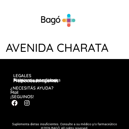
AVENIDA CHARATA
LEGALES
Términos y condiciones
Política de privacidad
Preguntas frecuentes
Promociones vigentes
¿NECESITÁS AYUDA?
Mail
¡SEGUINOS!
Suplementa dietas insuficientes. Consulte a su médico y/o farmaceútico
©2026 BAGÓ, All rights reserved.