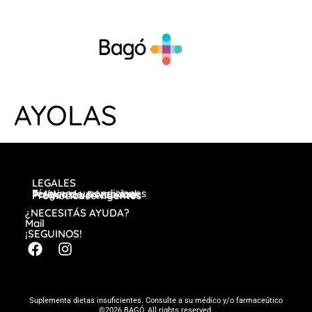
AYOLAS
LEGALES
Términos y condiciones
Política de privacidad
Preguntas frecuentes
Promociones vigentes
¿NECESITÁS AYUDA?
Mail
¡SEGUINOS!
Suplementa dietas insuficientes. Consulte a su médico y/o farmaceútico
©2026 BAGÓ, All rights reserved.