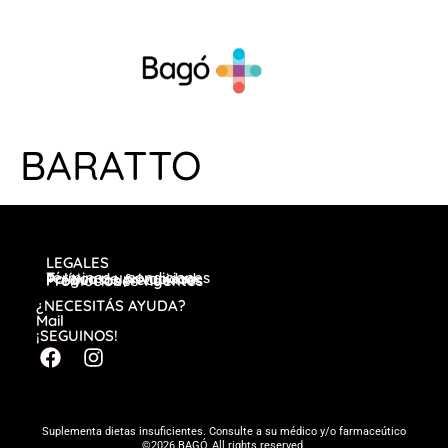
BARATTO
LEGALES
Términos y condiciones
Política de privacidad
Preguntas frecuentes
Promociones vigentes
¿NECESITÁS AYUDA?
Mail
¡SEGUINOS!
Suplementa dietas insuficientes. Consulte a su médico y/o farmaceútico
©2026 BAGÓ, All rights reserved.