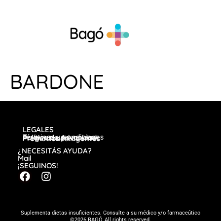
BARDONE
LEGALES
Términos y condiciones
Política de privacidad
Preguntas frecuentes
Promociones vigentes
¿NECESITÁS AYUDA?
Mail
¡SEGUINOS!
Suplementa dietas insuficientes. Consulte a su médico y/o farmaceútico
©2026 BAGÓ, All rights reserved.