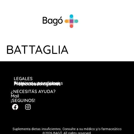
BATTAGLIA
LEGALES
Términos y condiciones
Política de privacidad
Preguntas frecuentes
Promociones vigentes
¿NECESITÁS AYUDA?
Mail
¡SEGUINOS!
Suplementa dietas insuficientes. Consulte a su médico y/o farmaceútico
©2026 BAGÓ, All rights reserved.