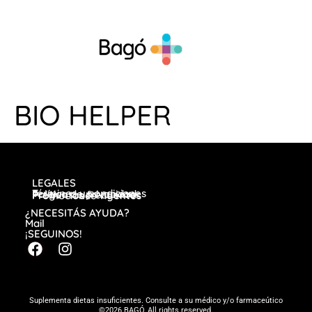
BIO HELPER
LEGALES
Términos y condiciones
Política de privacidad
Preguntas frecuentes
Promociones vigentes
¿NECESITÁS AYUDA?
Mail
¡SEGUINOS!
Suplementa dietas insuficientes. Consulte a su médico y/o farmaceútico
©2026 BAGÓ, All rights reserved.