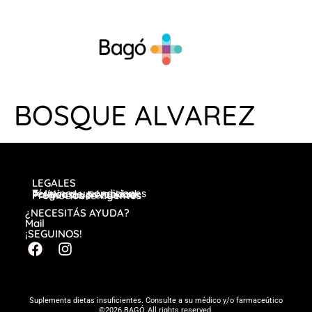
BOSQUE ALVAREZ
LEGALES
Términos y condiciones
Política de privacidad
Preguntas frecuentes
Promociones vigentes
¿NECESITÁS AYUDA?
Mail
¡SEGUINOS!
Suplementa dietas insuficientes. Consulte a su médico y/o farmaceútico
©2026 BAGÓ, All rights reserved.