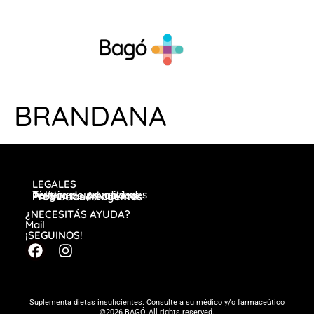
BRANDANA
LEGALES
Términos y condiciones
Política de privacidad
Preguntas frecuentes
Promociones vigentes
¿NECESITÁS AYUDA?
Mail
¡SEGUINOS!
Suplementa dietas insuficientes. Consulte a su médico y/o farmaceútico
©2026 BAGÓ, All rights reserved.