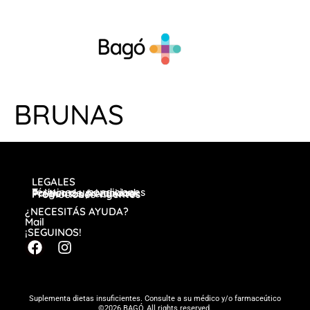
BRUNAS
LEGALES
Términos y condiciones
Política de privacidad
Preguntas frecuentes
Promociones vigentes
¿NECESITÁS AYUDA?
Mail
¡SEGUINOS!
Suplementa dietas insuficientes. Consulte a su médico y/o farmaceútico
©2026 BAGÓ, All rights reserved.