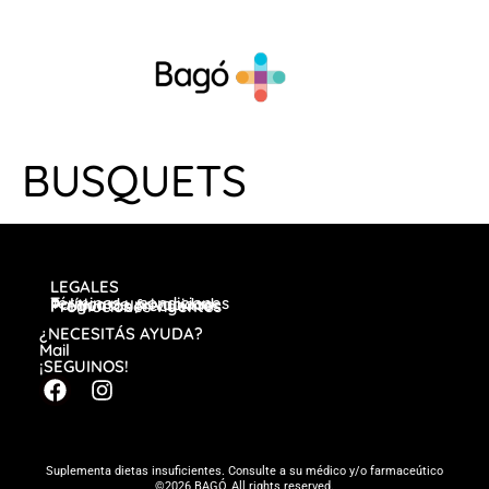
BUSQUETS
LEGALES
Términos y condiciones
Política de privacidad
Preguntas frecuentes
Promociones vigentes
¿NECESITÁS AYUDA?
Mail
¡SEGUINOS!
Suplementa dietas insuficientes. Consulte a su médico y/o farmaceútico
©2026 BAGÓ, All rights reserved.