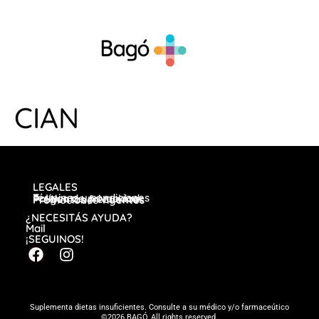
CIAN
LEGALES
Términos y condiciones
Política de privacidad
Preguntas frecuentes
Promociones vigentes
¿NECESITÁS AYUDA?
Mail
¡SEGUINOS!
Suplementa dietas insuficientes. Consulte a su médico y/o farmaceútico
©2026 BAGÓ, All rights reserved.