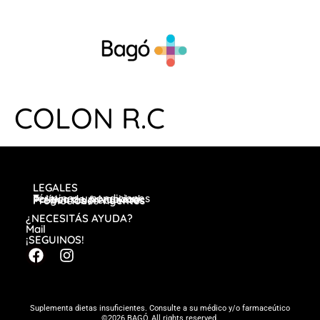
COLON R.C
LEGALES
Términos y condiciones
Política de privacidad
Preguntas frecuentes
Promociones vigentes
¿NECESITÁS AYUDA?
Mail
¡SEGUINOS!
Suplementa dietas insuficientes. Consulte a su médico y/o farmaceútico
©2026 BAGÓ, All rights reserved.