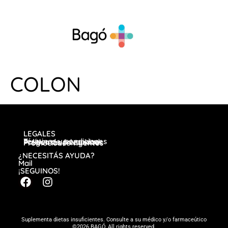
COLON
LEGALES
Términos y condiciones
Política de privacidad
Preguntas frecuentes
Promociones vigentes
¿NECESITÁS AYUDA?
Mail
¡SEGUINOS!
Suplementa dietas insuficientes. Consulte a su médico y/o farmaceútico
©2026 BAGÓ, All rights reserved.