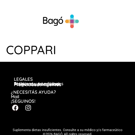
COPPARI
LEGALES
Términos y condiciones
Política de privacidad
Preguntas frecuentes
Promociones vigentes
¿NECESITÁS AYUDA?
Mail
¡SEGUINOS!
Suplementa dietas insuficientes. Consulte a su médico y/o farmaceútico
©2026 BAGÓ, All rights reserved.