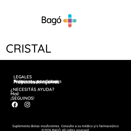
CRISTAL
LEGALES
Términos y condiciones
Política de privacidad
Preguntas frecuentes
Promociones vigentes
¿NECESITÁS AYUDA?
Mail
¡SEGUINOS!
Suplementa dietas insuficientes. Consulte a su médico y/o farmaceútico
©2026 BAGÓ, All rights reserved.