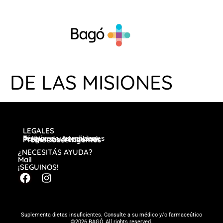
DE LAS MISIONES
LEGALES
Términos y condiciones
Política de privacidad
Preguntas frecuentes
Promociones vigentes
¿NECESITÁS AYUDA?
Mail
¡SEGUINOS!
Suplementa dietas insuficientes. Consulte a su médico y/o farmaceútico
©2026 BAGÓ, All rights reserved.