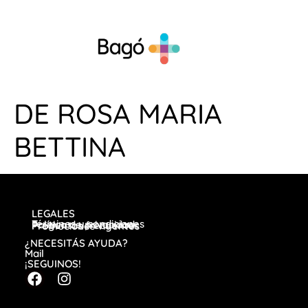
DE ROSA MARIA
BETTINA
LEGALES
Términos y condiciones
Política de privacidad
Preguntas frecuentes
Promociones vigentes
¿NECESITÁS AYUDA?
Mail
¡SEGUINOS!