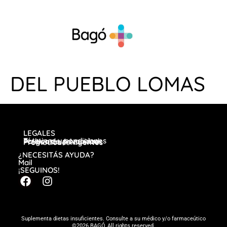
DEL PUEBLO LOMAS
LEGALES
Términos y condiciones
Política de privacidad
Preguntas frecuentes
Promociones vigentes
¿NECESITÁS AYUDA?
Mail
¡SEGUINOS!
Suplementa dietas insuficientes. Consulte a su médico y/o farmaceútico
©2026 BAGÓ, All rights reserved.