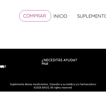
COMPRAR
INICIO
SUPLEMENT
¿NECESITÁS AYUDA?
Mail
ones
dad
tes
tes
Suplementa dietas insuficientes. Consulte a su médico y/o farmaceútico
©2026 BAGÓ, All rights reserved.