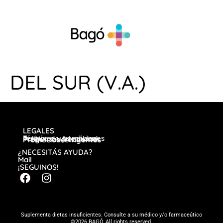
DEL SUR (V.A.)
LEGALES
Términos y condiciones
Política de privacidad
Preguntas frecuentes
Promociones vigentes
¿NECESITÁS AYUDA?
Mail
¡SEGUINOS!
Suplementa dietas insuficientes. Consulte a su médico y/o farmaceútico
©2026 BAGÓ, All rights reserved.