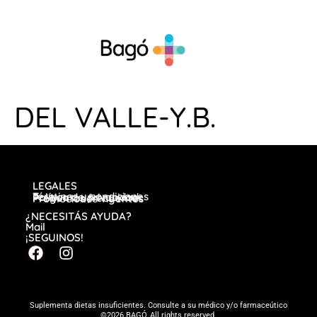
DEL VALLE-Y.B.
LEGALES
Términos y condiciones
Política de privacidad
Preguntas frecuentes
Promociones vigentes
¿NECESITÁS AYUDA?
Mail
¡SEGUINOS!
Suplementa dietas insuficientes. Consulte a su médico y/o farmaceútico
©2026 BAGÓ, All rights reserved.