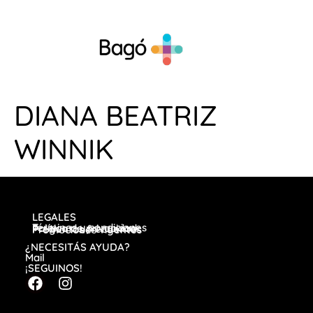
DIANA BEATRIZ
WINNIK
LEGALES
Términos y condiciones
Política de privacidad
Preguntas frecuentes
Promociones vigentes
¿NECESITÁS AYUDA?
Mail
¡SEGUINOS!