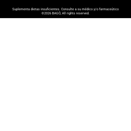
Suplementa dietas insuficientes. Consulte a su médico y/o farmaceútico
©2026 BAGÓ, All rights reserved.