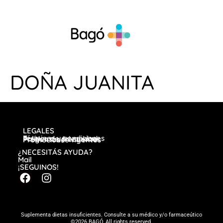
DOÑA JUANITA
LEGALES
Términos y condiciones
Política de privacidad
Preguntas frecuentes
Promociones vigentes
¿NECESITÁS AYUDA?
Mail
¡SEGUINOS!
Suplementa dietas insuficientes. Consulte a su médico y/o farmaceútico
©2026 BAGÓ, All rights reserved.