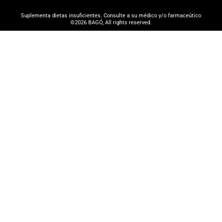
Suplementa dietas insuficientes. Consulte a su médico y/o farmaceútico
©2026 BAGÓ, All rights reserved.