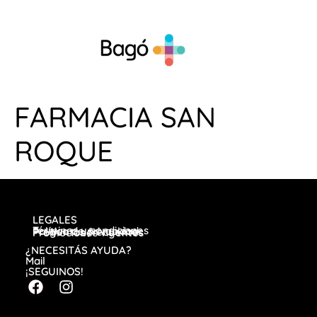
FARMACIA SAN
ROQUE
LEGALES
Términos y condiciones
Política de privacidad
Preguntas frecuentes
Promociones vigentes
¿NECESITÁS AYUDA?
Mail
¡SEGUINOS!