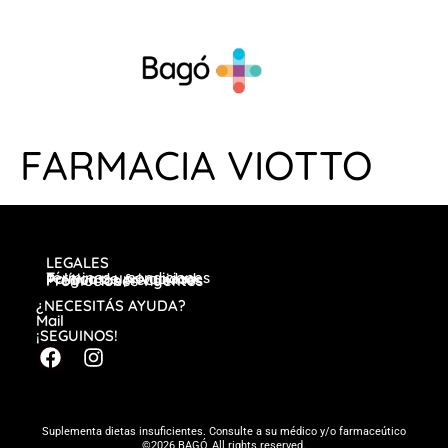
FARMACIA VIOTTO
LEGALES
Términos y condiciones
Política de privacidad
Preguntas frecuentes
Promociones vigentes
¿NECESITÁS AYUDA?
Mail
¡SEGUINOS!
Suplementa dietas insuficientes. Consulte a su médico y/o farmaceútico
©2026 BAGÓ, All rights reserved.