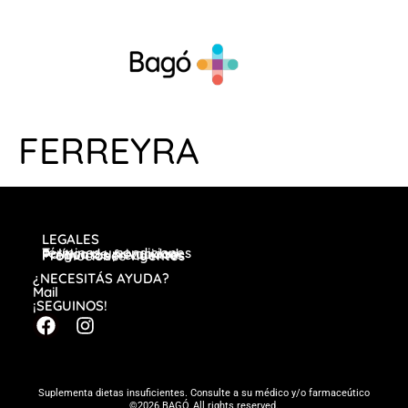
FERREYRA
LEGALES
Términos y condiciones
Política de privacidad
Preguntas frecuentes
Promociones vigentes
¿NECESITÁS AYUDA?
Mail
¡SEGUINOS!
Suplementa dietas insuficientes. Consulte a su médico y/o farmaceútico
©2026 BAGÓ, All rights reserved.