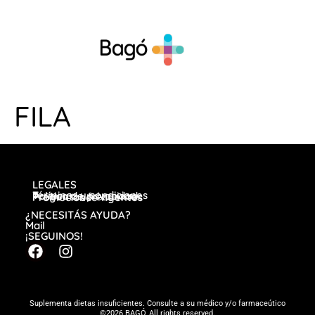
FILA
LEGALES
Términos y condiciones
Política de privacidad
Preguntas frecuentes
Promociones vigentes
¿NECESITÁS AYUDA?
Mail
¡SEGUINOS!
Suplementa dietas insuficientes. Consulte a su médico y/o farmaceútico
©2026 BAGÓ, All rights reserved.