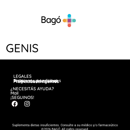
GENIS
LEGALES
Términos y condiciones
Política de privacidad
Preguntas frecuentes
Promociones vigentes
¿NECESITÁS AYUDA?
Mail
¡SEGUINOS!
Suplementa dietas insuficientes. Consulte a su médico y/o farmaceútico
©2026 BAGÓ, All rights reserved.