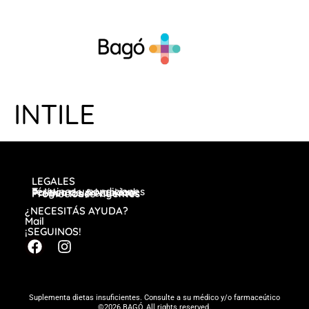
INTILE
LEGALES
Términos y condiciones
Política de privacidad
Preguntas frecuentes
Promociones vigentes
¿NECESITÁS AYUDA?
Mail
¡SEGUINOS!
Suplementa dietas insuficientes. Consulte a su médico y/o farmaceútico
©2026 BAGÓ, All rights reserved.