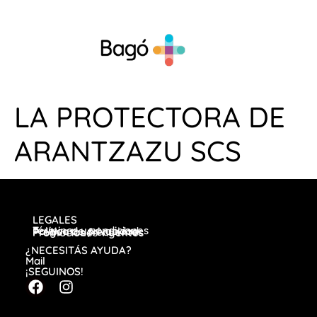
LA PROTECTORA DE
ARANTZAZU SCS
LEGALES
Términos y condiciones
Política de privacidad
Preguntas frecuentes
Promociones vigentes
¿NECESITÁS AYUDA?
Mail
¡SEGUINOS!