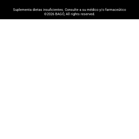
Suplementa dietas insuficientes. Consulte a su médico y/o farmaceútico
©2026 BAGÓ, All rights reserved.