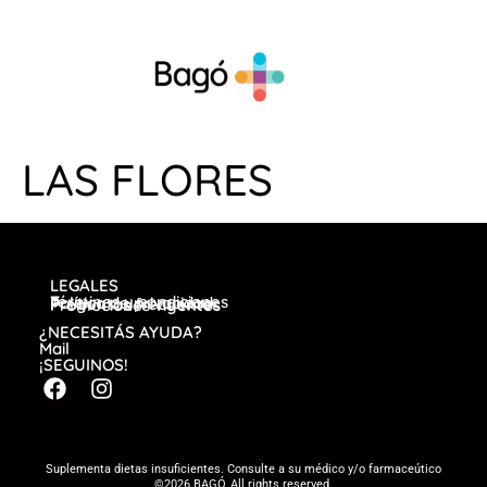
LAS FLORES
LEGALES
Términos y condiciones
Política de privacidad
Preguntas frecuentes
Promociones vigentes
¿NECESITÁS AYUDA?
Mail
¡SEGUINOS!
Suplementa dietas insuficientes. Consulte a su médico y/o farmaceútico
©2026 BAGÓ, All rights reserved.