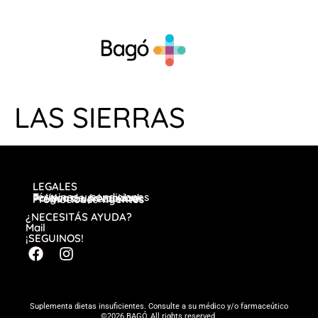
LAS SIERRAS
LEGALES
Términos y condiciones
Política de privacidad
Preguntas frecuentes
Promociones vigentes
¿NECESITÁS AYUDA?
Mail
¡SEGUINOS!
Suplementa dietas insuficientes. Consulte a su médico y/o farmaceútico
©2026 BAGÓ, All rights reserved.