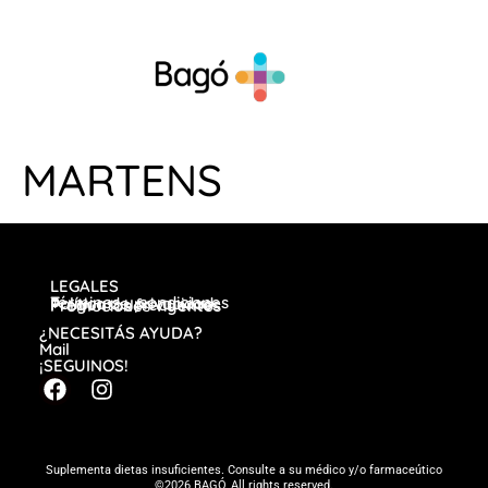
MARTENS
LEGALES
Términos y condiciones
Política de privacidad
Preguntas frecuentes
Promociones vigentes
¿NECESITÁS AYUDA?
Mail
¡SEGUINOS!
Suplementa dietas insuficientes. Consulte a su médico y/o farmaceútico
©2026 BAGÓ, All rights reserved.