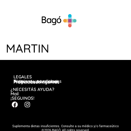
MARTIN
LEGALES
Términos y condiciones
Política de privacidad
Preguntas frecuentes
Promociones vigentes
¿NECESITÁS AYUDA?
Mail
¡SEGUINOS!
Suplementa dietas insuficientes. Consulte a su médico y/o farmaceútico
©2026 BAGÓ, All rights reserved.