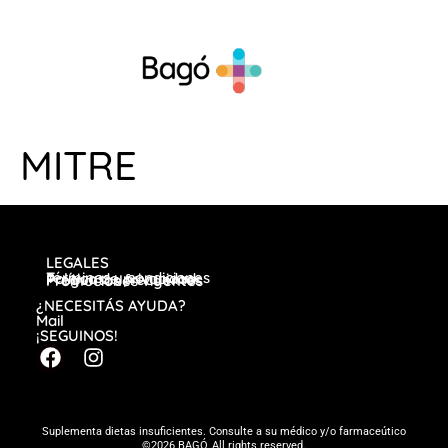
MITRE
LEGALES
Términos y condiciones
Política de privacidad
Preguntas frecuentes
Promociones vigentes
¿NECESITÁS AYUDA?
Mail
¡SEGUINOS!
Suplementa dietas insuficientes. Consulte a su médico y/o farmaceútico
©2026 BAGÓ, All rights reserved.