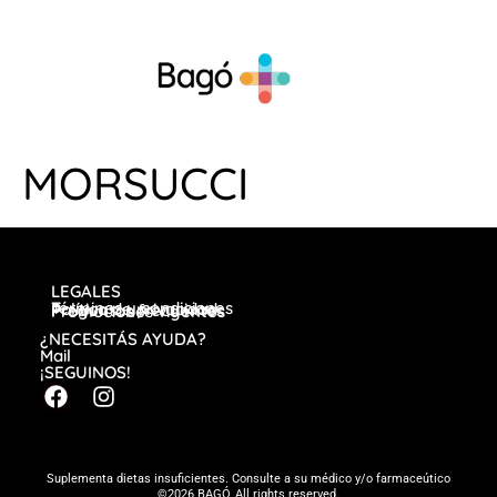
MORSUCCI
LEGALES
Términos y condiciones
Política de privacidad
Preguntas frecuentes
Promociones vigentes
¿NECESITÁS AYUDA?
Mail
¡SEGUINOS!
Suplementa dietas insuficientes. Consulte a su médico y/o farmaceútico
©2026 BAGÓ, All rights reserved.