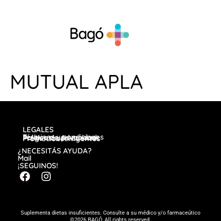
MUTUAL APLA
LEGALES
Términos y condiciones
Política de privacidad
Preguntas frecuentes
Promociones vigentes
¿NECESITÁS AYUDA?
Mail
¡SEGUINOS!
Suplementa dietas insuficientes. Consulte a su médico y/o farmaceútico
©2026 BAGÓ, All rights reserved.