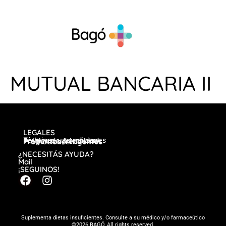
MUTUAL BANCARIA II
LEGALES
Términos y condiciones
Política de privacidad
Preguntas frecuentes
Promociones vigentes
¿NECESITÁS AYUDA?
Mail
¡SEGUINOS!
Suplementa dietas insuficientes. Consulte a su médico y/o farmaceútico
©2026 BAGÓ, All rights reserved.