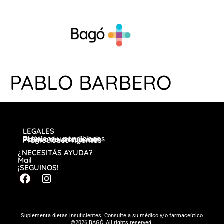
PABLO BARBERO
LEGALES
Términos y condiciones
Política de privacidad
Preguntas frecuentes
Promociones vigentes
¿NECESITÁS AYUDA?
Mail
¡SEGUINOS!
Suplementa dietas insuficientes. Consulte a su médico y/o farmaceútico
©2026 BAGÓ, All rights reserved.