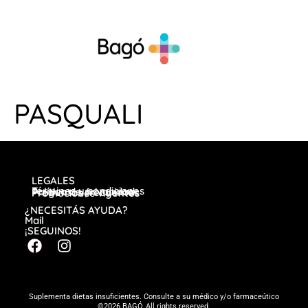
PASQUALI
LEGALES
Términos y condiciones
Política de privacidad
Preguntas frecuentes
Promociones vigentes
¿NECESITÁS AYUDA?
Mail
¡SEGUINOS!
Suplementa dietas insuficientes. Consulte a su médico y/o farmaceútico
©2026 BAGÓ, All rights reserved.