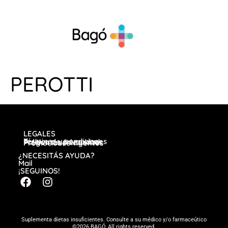
PEROTTI
LEGALES
Términos y condiciones
Política de privacidad
Preguntas frecuentes
Promociones vigentes
¿NECESITÁS AYUDA?
Mail
¡SEGUINOS!
Suplementa dietas insuficientes. Consulte a su médico y/o farmaceútico
©2026 BAGÓ, All rights reserved.