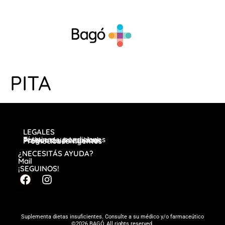
PITA
LEGALES
Términos y condiciones
Política de privacidad
Preguntas frecuentes
Promociones vigentes
¿NECESITÁS AYUDA?
Mail
¡SEGUINOS!
Suplementa dietas insuficientes. Consulte a su médico y/o farmaceútico
©2026 BAGÓ, All rights reserved.