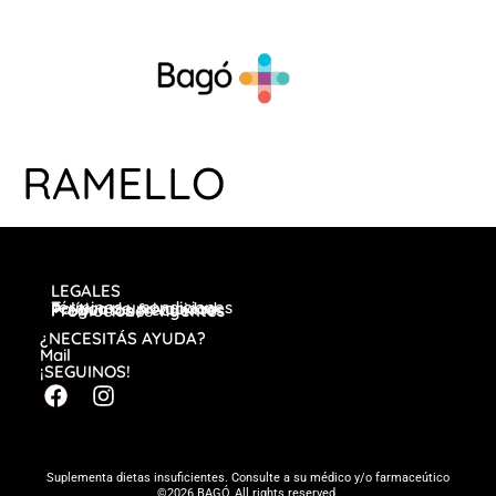
RAMELLO
LEGALES
Términos y condiciones
Política de privacidad
Preguntas frecuentes
Promociones vigentes
¿NECESITÁS AYUDA?
Mail
¡SEGUINOS!
Suplementa dietas insuficientes. Consulte a su médico y/o farmaceútico
©2026 BAGÓ, All rights reserved.