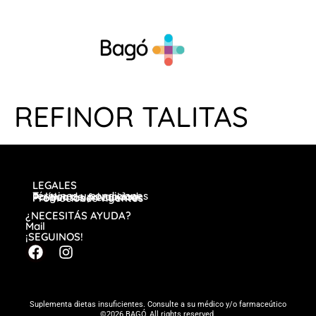
REFINOR TALITAS
LEGALES
Términos y condiciones
Política de privacidad
Preguntas frecuentes
Promociones vigentes
¿NECESITÁS AYUDA?
Mail
¡SEGUINOS!
Suplementa dietas insuficientes. Consulte a su médico y/o farmaceútico
©2026 BAGÓ, All rights reserved.