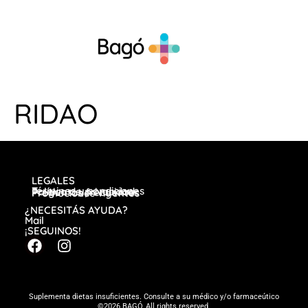
RIDAO
LEGALES
Términos y condiciones
Política de privacidad
Preguntas frecuentes
Promociones vigentes
¿NECESITÁS AYUDA?
Mail
¡SEGUINOS!
Suplementa dietas insuficientes. Consulte a su médico y/o farmaceútico
©2026 BAGÓ, All rights reserved.